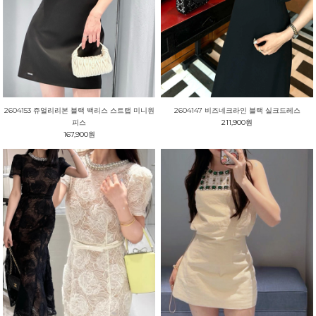
2604153 쥬얼리리본 블랙 백리스 스트랩 미니원
2604147 비즈네크라인 블랙 실크드레스
피스
211,900원
167,900원