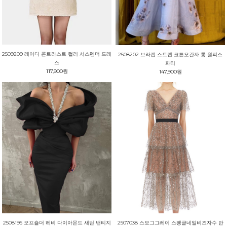
2509209 레이디 콘트라스트 컬러 서스펜더 드레
2508202 브라캡 스트랩 코튼오간자 롱 원피스
스
파티
117,900원
147,900원
2508195 오프숄더 헤비 다이아몬드 새틴 밴티지
2507038 스모그그레이 스팽글네일비즈자수 반