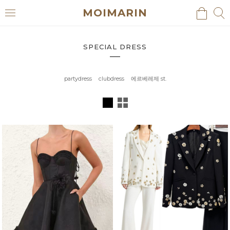
MOIMARIN
검
검
메
색
색
뉴
SPECIAL DRESS
partydress
clubdress
에르베레제 st.