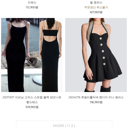
드레스
팔 원피스
112,900원
주문생산 취소불가
167,900원
2507007 이브닝 고저스 스트랩 블랙 양모니트
2504278 쥬얼리홀터넥 밴디지 미니 원피스
롱드레스
136,900원
109,900원
MORE (
1
/
2
)