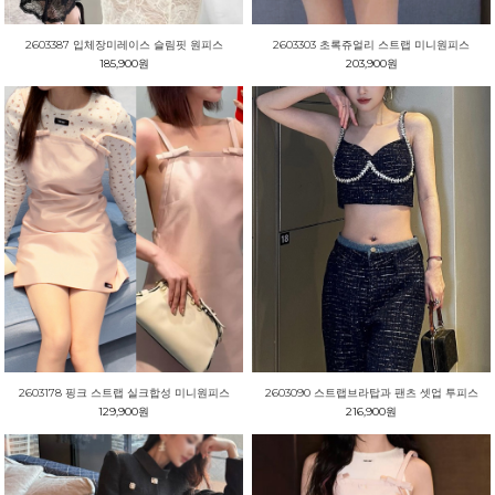
2603387 입체장미레이스 슬림핏 원피스
2603303 초록쥬얼리 스트랩 미니원피스
185,900원
203,900원
2603178 핑크 스트랩 실크합성 미니원피스
2603090 스트랩브라탑과 팬츠 셋업 투피스
129,900원
216,900원