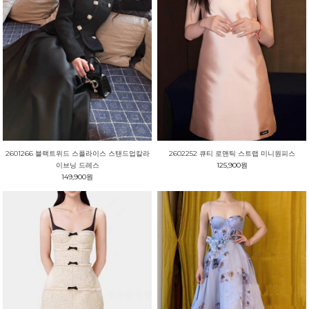
2601266 블랙트위드 스플라이스 스탠드업칼라
2602252 큐티 로맨틱 스트랩 미니원피스
이브닝 드레스
125,900원
149,900원