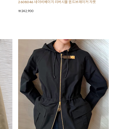
2608046 네이비베이지 리버시블 윈드브레이커 자켓
￦242,900