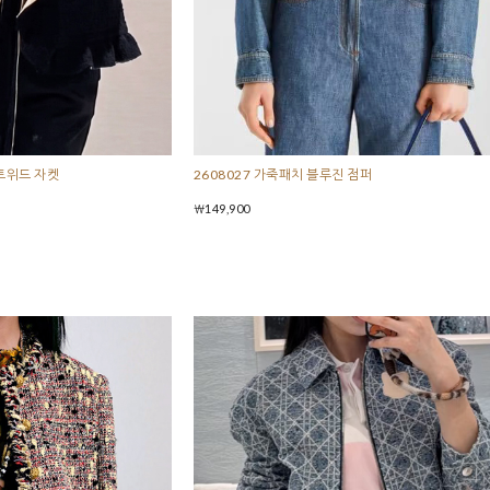
 트위드 자켓
2608027 가죽패치 블루진 점퍼
￦149,900