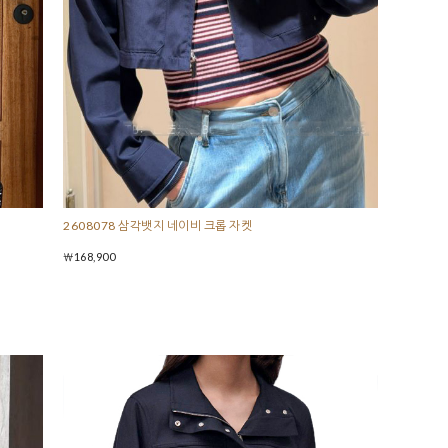
2608078 삼각뱃지 네이비 크롭 자켓
￦168,900