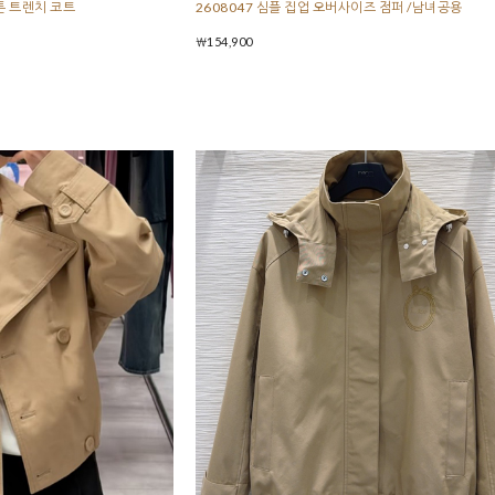
튼 트렌치 코트
2608047 심플 집업 오버사이즈 점퍼 /남녀공용
￦154,900