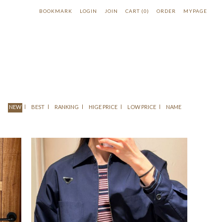
BOOKMARK
LOGIN
JOIN
CART
(
0
)
ORDER
MYPAGE
NEW
BEST
RANKING
HIGE PRICE
LOW PRICE
NAME