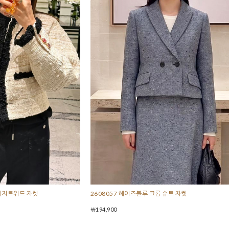
베이지트위드 자켓
2608057 헤이즈블루 크롭 슈트 자켓
￦194,900