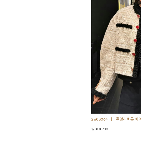
2608064 레드쥬얼리버튼 
￦318,900