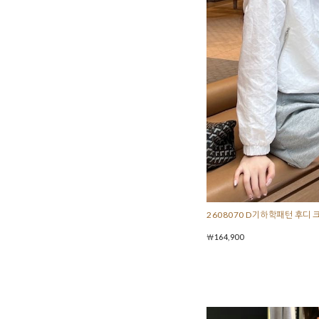
2608070 D기하학패턴 후디 
￦164,900