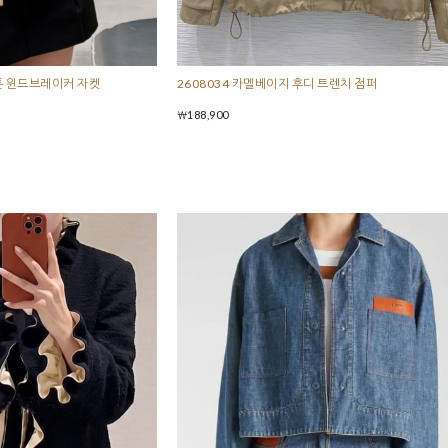
튼 윈드브레이커 자켓
2608034 카멜베이지 후디 트렌치 점퍼
￦188,900