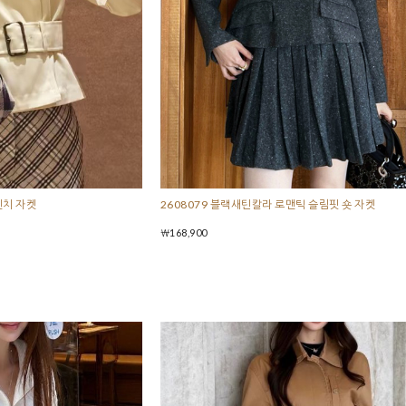
렌치 자켓
2608079 블랙새틴칼라 로맨틱 슬림핏 숏 자켓
￦168,900