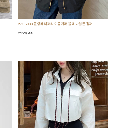
2608033 문양레터고리 이중지퍼 블랙 나일론 점퍼
￦228,900