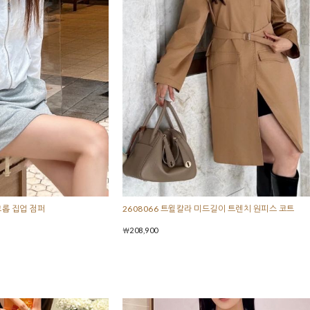
2608066 트윌칼라 미드길이 트렌치 원피스 코트
크롭 집업 점퍼
￦208,900