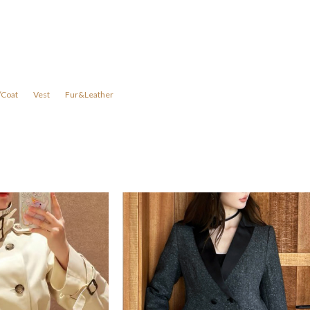
/Coat
Vest
Fur&Leather