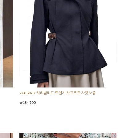
2608067 허리벨티드 트렌치 하프코트 자켓/2종
￦184,900