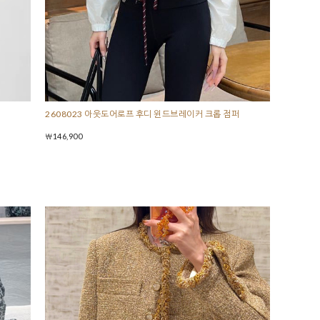
2608023 아웃도어로프 후디 윈드브레이커 크롭 점퍼
￦146,900