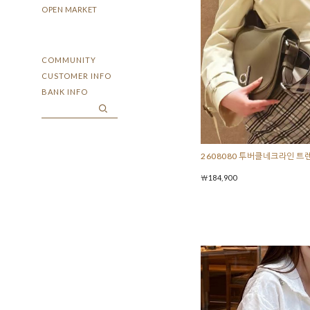
OPEN MARKET
COMMUNITY
CUSTOMER INFO
BANK INFO
2608080 투버클네크라인 트
￦184,900