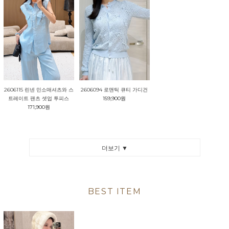
2606115 린넨 민소매셔츠와 스
2606094 로맨틱 큐티 가디건
트레이트 팬츠 셋업 투피스
159,900원
171,900원
더보기 ▼
BEST ITEM