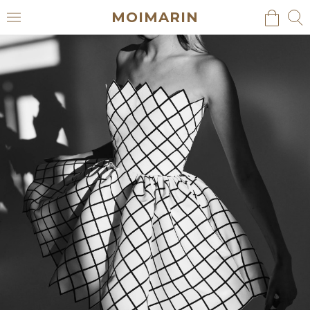
MOIMARIN
검
검
메
색
색
뉴