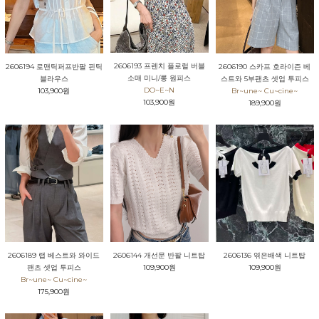
2606193 프렌치 플로럴 버블
2606194 로맨틱퍼프반팔 핀틱
2606190 스카프 호라이즌 베
소매 미니/롱 원피스
블라우스
스트와 5부팬츠 셋업 투피스
DO~E~N
103,900원
Br~une~ Cu~cine~
103,900원
189,900원
2606189 랩 베스트와 와이드
2606144 개선문 반팔 니트탑
2606136 엮은배색 니트탑
팬츠 셋업 투피스
109,900원
109,900원
Br~une~ Cu~cine~
175,900원