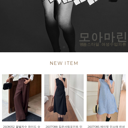
NEW ITEM
2607085 에이핏 민소매 린넨
2608052 꿀벌자수 와이드 슈
2607088 집은셔링포인트 민