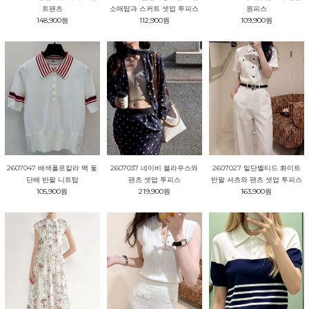
원피스
트팬츠
소매탑과 스커트 셋업 투피스
109,900원
148,900원
112,900원
2607047 배색폴로칼라 백 돛
2607037 네이비 블라우스와
2607027 밑단벨티드 화이트
단배 반팔 니트탑
팬츠 셋업 투피스
반팔 셔츠와 팬츠 셋업 투피스
105,900원
219,900원
163,900원