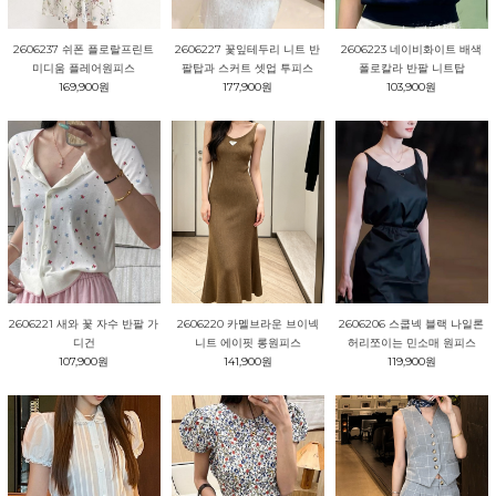
2606237 쉬폰 플로랄프린트
2606227 꽃잎테두리 니트 반
2606223 네이비화이트 배색
미디움 플레어원피스
팔탑과 스커트 셋업 투피스
폴로칼라 반팔 니트탑
169,900원
177,900원
103,900원
2606221 새와 꽃 자수 반팔 가
2606220 카멜브라운 브이넥
2606206 스쿱넥 블랙 나일론
디건
니트 에이핏 롱원피스
허리쪼이는 민소매 원피스
107,900원
141,900원
119,900원