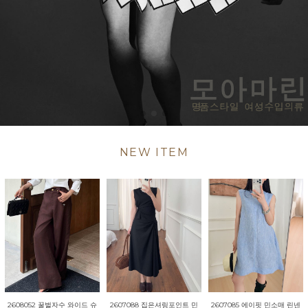
NEW ITEM
2607085 에이핏 민소매 린넨
2608052 꿀벌자수 와이드 슈
2607088 집은셔링포인트 민