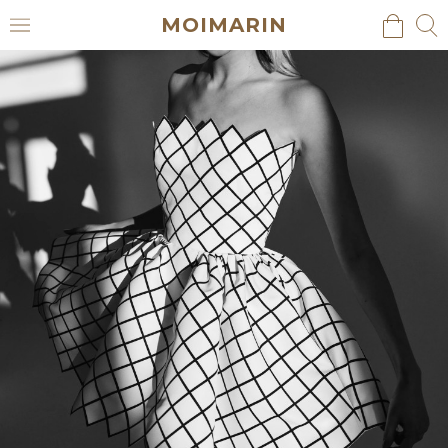
MOIMARIN
검
검
메
색
색
뉴