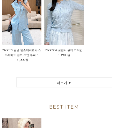
2606115 린넨 민소매셔츠와 스
2606094 로맨틱 큐티 가디건
트레이트 팬츠 셋업 투피스
159,900원
171,900원
더보기 ▼
BEST ITEM