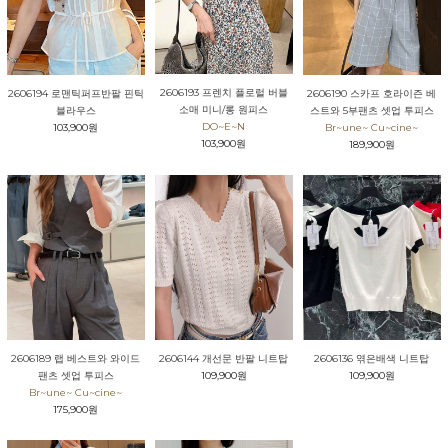
2606193 프렌치 플로럴 버블
2606194 로맨틱퍼프반팔 핀틱
2606190 스카프 호라이즌 베
소매 미니/롱 원피스
블라우스
스트와 5부팬츠 셋업 투피스
DO~E~N
103,900원
Br~une~ Cu~cine~
103,900원
189,900원
2606189 랩 베스트와 와이드
2606144 개선문 반팔 니트탑
2606136 엮은배색 니트탑
팬츠 셋업 투피스
109,900원
109,900원
Br~une~ Cu~cine~
175,900원