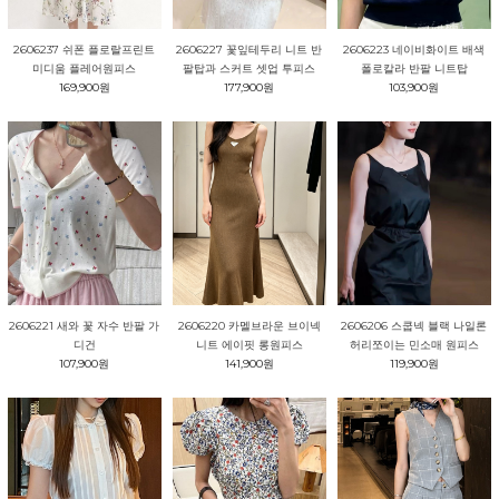
2606237 쉬폰 플로랄프린트
2606227 꽃잎테두리 니트 반
2606223 네이비화이트 배색
미디움 플레어원피스
팔탑과 스커트 셋업 투피스
폴로칼라 반팔 니트탑
169,900원
177,900원
103,900원
2606221 새와 꽃 자수 반팔 가
2606220 카멜브라운 브이넥
2606206 스쿱넥 블랙 나일론
디건
니트 에이핏 롱원피스
허리쪼이는 민소매 원피스
107,900원
141,900원
119,900원