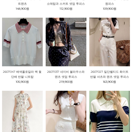
원피스
트팬츠
소매탑과 스커트 셋업 투피스
109,900원
148,900원
112,900원
2607047 배색폴로칼라 백 돛
2607037 네이비 블라우스와
2607027 밑단벨티드 화이트
단배 반팔 니트탑
팬츠 셋업 투피스
반팔 셔츠와 팬츠 셋업 투피스
105,900원
219,900원
163,900원